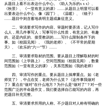
从题目上看不出表达什么中心。《助人为乐的x x x》、
《秋景》、《一堂有意义的课》……从题目上明显可以看
出要表达什么中心。像《园丁》、《温暖》、《镜子》
……题目中则含蓄地表明主题或象征意义。
二、审清要求写作的内容。审题时要弄清，记人写什
么人，用几件事写人；写事写什么性质，有意义的、有趣
的、还是内疚的、接受教训的……写什么限制条件下的
事。如《校园见闻》、《我的老师》、《不平常的星期
天》、《欢乐的“六一”节》……
三、审清要求取材的范围。要从题目上理解取材的时
间范围如《上学路上》，空间范围如《校园见闻》，数量
范围如《一堂有意义的课》，关系范围如《我的老师》
四、审清写作的重点。要从题目上揣摩重点。如《老
师笑了》，中点在笑，老师为什么笑？《这件事我做对
了》重点在“做对”在什么地方？为什么是“做对了”？对一些
范围广泛的半命题作文，我们要选择自己能写的内容，再
把题目补充完整。
五、审清要求所用的人称。不少题目对人称有明确的