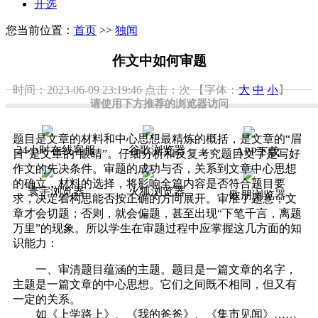
开选
您当前位置：
首页
>>
独闻
作文中如何审题
时间：2023-06-09 23:19:46
点击：
次
【字体：
大
中
小
】
请使用下方推荐的浏览器访问
题目是文章的材料和中心思想最精炼的概括，是文章的“眉
24小时在线客服
谷歌浏览器
APP下载
目”是文章的“眼睛”。仔细分析和反复考究题目文字是写好
作文的先决条件。审题的成功与否，关系到文章中心思想
的确立，材料的选择，将影响全篇内容是否符合题目要
寰宇浏览器
火狐浏览器
欧朋浏览器
求，决定着构思能否按正确的方向展开。审准了题意，文
章才会切题；否则，就会偏题，甚至出现“下笔千言，离题
万里”的现象。所以学生在审题过程中应掌握这几方面的知
识能力：
一、审清题目蕴涵的主题。题目是一篇文章的名字，
主题是一篇文章的中心思想。它们之间既不相同，但又有
一定的关系。
如《上学路上》、《我的爸爸》、《集市见闻》……