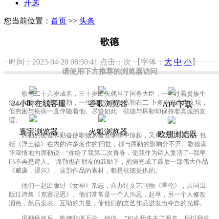
开选
您当前位置：
首页
>>
头条
歌德
时间：2023-04-28 08:50:41
点击：
次
【字体：
大
中
小
】
请使用下方推荐的浏览器访问
歌德二十几岁成名，三十岁出头就当了国务大臣，一生过着贵族生
活。比他小十岁的席勒，一生坎坷。虽然席勒在二-卜多岁也蜚声文坛，
24小时在线客服
谷歌浏览器
APP下载
但穷困与疾病一直伴随着他。尽管如此，歌德与席勒却保持着真诚的友
谊。
寰宇浏览器
火狐浏览器
欧朋浏览器
席勒的友谊和勤奋使歌德从富贵享乐中惊起，又拿起笔来写作，包
括《浮土德》在内的许多名作的'问世，都与席勒的影响分不开。歌德满
怀深情地向席勒说："你给了我第二次青春，使我作为诗人复活了--我早
巳不再是诗人。"席勒也在朋友的鼓励下，抱病完成了最后一部伟大作品
《威廉，退尔》。这部作品的素材，都是歌德提供的。
他们一起出版过《女神》杂志，合办过文艺刊物《霍伦》，共同出
版过诗集《克赛尼恩》。他们常常是一个人沟思，起草，另一个人修改
润色，然后发表。互助的力量，使他们的文艺作品进发出夺自的光辉。
席勒病故后，歌德悲痛万分，他说： "如今我失去了明友，所以我的